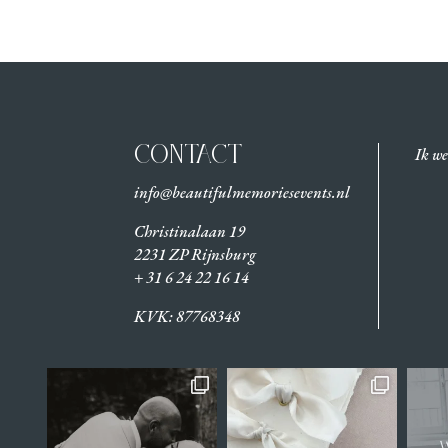
CONTACT
Ik we
info@beautifulmemoriesevents.nl
Christinalaan 19
2231 ZP Rijnsburg
+ 31 6 24 22 16 14
KVK:
87768348