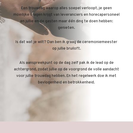
Een trouwdag waarop alles soepel verloopt, je geen
moeilijke vragen krijgt van leveranciers en horecapersoneel
en jullie en de gasten maar één ding te doen hebben:
genieten.
Is dat wat je wilt? Dan ben ik graag de ceremoniemeester
op jullie bruiloft.
Als aanspreekpunt op de dag zelf pak ik de lead op de
achtergrond, zodat jullie op de voorgrond de volle aandacht
voor jullie trouwdag hebben. En het regelwerk doe ik met
bevlogenheid en betrokkenheid.